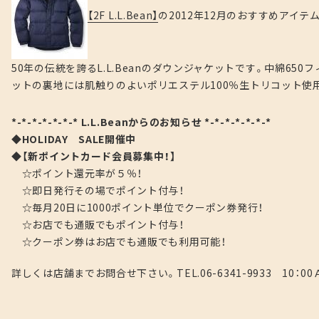
【2F L.L.Bean】
の2012年12月のおすすめアイテ
50年の伝統を誇るL.L.Beanのダウンジャケットです。中綿6
ットの裏地には肌触りのよいポリエステル100％生トリコット使
*-*-*-*-*-*-* L.L.Beanからのお知らせ *-*-*-*-*-*-*
◆HOLIDAY SALE開催中
◆【新ポイントカード会員募集中！】
☆ポイント還元率が５％！
☆即日発行その場でポイント付与！
☆毎月20日に1000ポイント単位でクーポン券発行！
☆お店でも通販でもポイント付与！
☆クーポン券はお店でも通販でも利用可能！
詳しくは店舗までお問合せ下さい。TEL.06-6341-9933 10：00