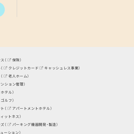
ス（
保険
）
（
クレジットカード
キャッシュレス事業
）
（
老人ホーム
）
マンション管理
）
トホテル
）
ゴルフ
）
ト（
アパートメントホテル
）
フィットネス
）
ズ（
パーキング機器開発・製造
）
リューション
）