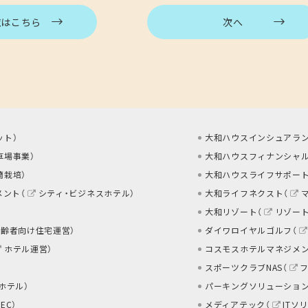
覧はこちら
次へ
ット
）
大和ハウスインシュアラン
車場事業
）
大和ハウスフィナンシャル
蘭栽培
）
大和ハウスライフサポート
メント（
シティ・ビジネスホテル
）
大和ライフネクスト（
大和リゾート（
リゾー
高齢者向け住宅運営
）
ダイワロイヤルゴルフ（
ホテル運営
）
コスモスホテルマネジメン
スポーツクラブNAS（
 ホテル
）
パーキングソリューション
EC
）
メディアテック（
ITソ