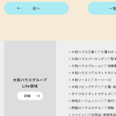
前へ
一
大和ハウス工業（
介護ロボ
大和ハウスパーキング（
駐
大和ハウスブルーム（
胡蝶
大和ハウスリアルティマネジ
大和ハウスグループ
大和リース（
カーリース
）
Life領域
大和リビングケア（
介護・
ダイワロイネットホテルズ（
詳細
伸和エージェンシー（
旅行
）
西脇ロイヤルホテル（
西脇
ファイン（
日用品・家庭用品