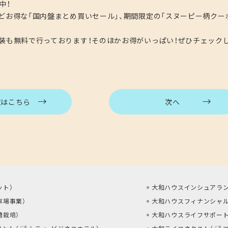
中！
ほどお得な「国内盤まとめ買いセール」、期間限定の「スヌーピー柄クー
ト包装も無料で行っております！そのほかお得がいっぱい！ぜひチェック
覧はこちら
次へ
ット
）
大和ハウスインシュアラン
車場事業
）
大和ハウスフィナンシャル
蘭栽培
）
大和ハウスライフサポート