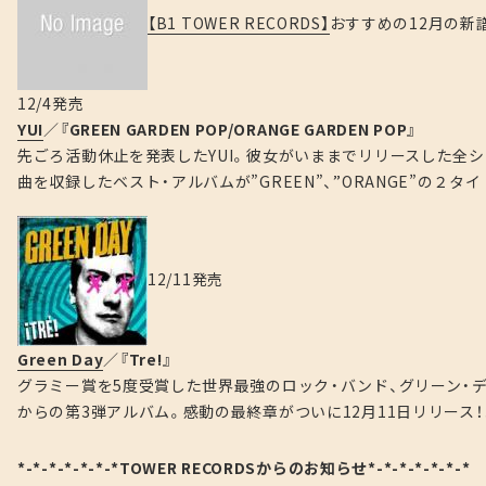
【B1 TOWER RECORDS】
おすすめの12月の新
12/4発売
YUI
／
『GREEN GARDEN POP/ORANGE GARDEN POP』
先ごろ活動休止を発表したYUI。彼女がいままでリリースした全シ
曲を収録したベスト・アルバムが”GREEN”、”ORANGE”の
12/11発売
Green Day
／
『Tre!』
グラミー賞を5度受賞した世界最強のロック・バンド、グリーン・デイ。
からの第3弾アルバム。感動の最終章がついに12月11日リリース！
*-*-*-*-*-*-*TOWER RECORDSからのお知らせ*-*-*-*-*-*-*