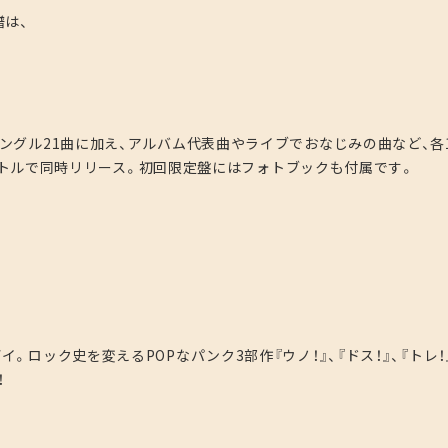
譜は、
ングル21曲に加え、アルバム代表曲やライブでおなじみの曲など、各
２タイトルで同時リリース。初回限定盤にはフォトブックも付属です。
ロック史を変えるPOPなパンク3部作『ウノ！』、『ドス！』、『トレ！
！