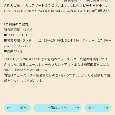
舗製麺所 石臼挽き蕎麦や、炊
き込みご飯、さらにデザートまでございます。女性のリピーターが多くい
らっしゃいます！気持ちもお腹もいっぱいになれますよ♪
1000円（税込）～
———————————————————————-
〔ご利用のご案内〕
和食居酒屋 咲くら
■TEL：06-6451-9039
■営業時間：ランチ 11：30～15：00(L.O.14：00) ディナー 17：00～
23：00(L.O.22：00)
■席数：92席
2014.10/1～2014.10/31まで有効のニュースレター限定の特典をいただ
きました。当日ニュースレターのプリントアウトまたは携帯画面をご注文
時にご提示いただければ、OK。
内容はニュースレター読者様だけのひ・み・つです。よかったら登録して情
報をゲットしてくださいね。
前へ
一覧はこちら
次へ