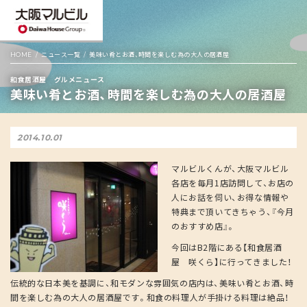
HOME
ニュース一覧
美味い肴とお酒、時間を楽しむ為の大人の居酒屋
和食居酒屋 グルメニュース
美味い肴とお酒、時間を楽しむ為の大人の居酒屋
2014.10.01
マルビルくんが、大阪マルビル
各店を毎月1店訪問して、お店の
人にお話を伺い、お得な情報や
特典まで頂いてきちゃう、『今月
のおすすめ店』。
今回はB2階にある【和食居酒
屋 咲くら】に行ってきました！
伝統的な日本美を基調に、和モダンな雰囲気の店内は、美味い肴とお酒、時
間を楽しむ為の大人の居酒屋です。和食の料理人が手掛ける料理は絶品！