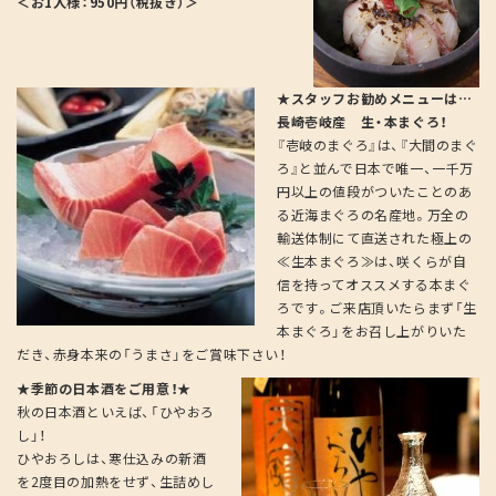
＜お1人様：950円（税抜き）＞
★スタッフお勧めメニューは…
長崎壱岐産 生・本まぐろ！
『壱岐のまぐろ』は、『大間のまぐ
ろ』と並んで日本で唯一、一千万
円以上の値段がついたことのあ
る近海まぐろの名産地。万全の
輸送体制にて直送された極上の
≪生本まぐろ≫は、咲くらが自
信を持ってオススメする本まぐ
ろです。ご来店頂いたらまず「生
本まぐろ」をお召し上がりいた
だき、赤身本来の「うまさ」をご賞味下さい！
★季節の日本酒をご用意！★
秋の日本酒といえば、「ひやおろ
し」！
ひやおろしは、寒仕込みの新酒
を2度目の加熱をせず、生詰めし