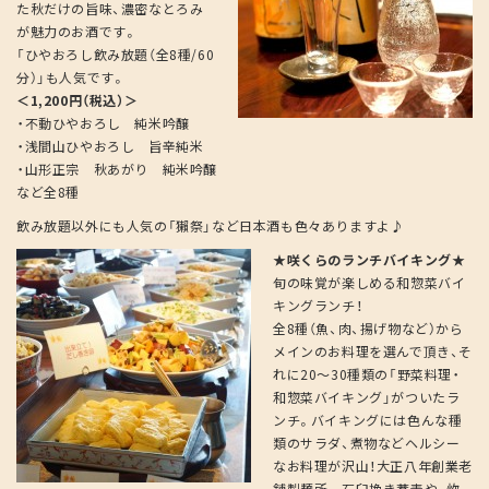
た秋だけの旨味、濃密なとろみ
が魅力のお酒です。
「ひやおろし飲み放題（全8種/60
分）」も人気です。
＜1,200円（税込）＞
・不動ひやおろし 純米吟醸
・浅間山ひやおろし 旨辛純米
・山形正宗 秋あがり 純米吟醸
など全8種
飲み放題以外にも人気の「獺祭」など日本酒も色々ありますよ♪
★咲くらのランチバイキング★
旬の味覚が楽しめる和惣菜バイ
キングランチ！
全8種（魚、肉、揚げ物など）から
メインのお料理を選んで頂き、そ
れに20～30種類の「野菜料理・
和惣菜バイキング」がついたラ
ンチ。バイキングには色んな種
類のサラダ、煮物などヘルシー
なお料理が沢山！大正八年創業老