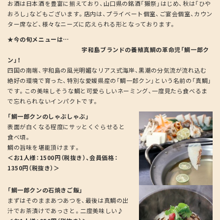
お酒は日本酒を豊富に揃えており、山口県の銘酒「獺祭」はじめ、秋は「ひや
おろし」などもございます。店内は、プライベート個室、ご宴会個室、カウン
ター席など、様々なニーズに応えられる形となっております。
★今の旬メニューは…
宇和島ブランドの養殖真鯛の革命児「鯛一郎ク
ン」！
四国の南端、宇和島の風光明媚なリアス式海岸、黒潮の分気流が流れ込む
絶好の環境で育った、特別な愛媛県産の「鯛一郎クン」という名前の「真鯛」
です。この美味しそうな鯛と可愛らしいネーミング、一度見たら食べるま
で忘れられないインパクトです。
「鯛一郎クンのしゃぶしゃぶ」
表面が白くなる程度にサッとくぐらせると
食べ頃。
鯛の旨味を堪能頂けます。
＜お1人様：1500円（税抜き）、会員価格：
1350円（税抜き）＞
「鯛一郎クンの石焼きご飯」
まずはそのままあつあつを、最後は真鯛の出
汁でお茶漬けであっさと。二度美味しい♪