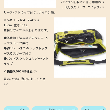
パソコンを収納できる専用のパ
ッド入りスリーブ、クイック・リ
リース・ストラップ付き。ナイロン製。
※高さ33 x 幅41 x 奥行き
15cm、重さ794g
数値はすべておおよその値です。
●防水加工済みの丈夫なミニ・リ
ップストップ素材
●約38ｃｍまでのラップトップ
が入るスリーブ付き
●パッド入りのショルダー・スト
ラップ
＜価格9,900円（税別）＞
是非、お店に遊びに来てくださ
い！
前へ
一覧はこちら
次へ