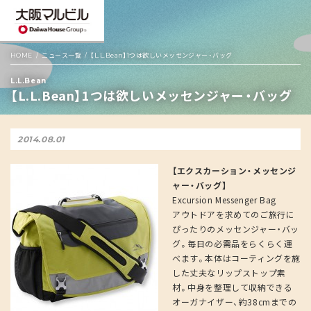
HOME
ニュース一覧
【L.L.Bean】1つは欲しいメッセンジャー・バッグ
L.L.Bean
【L.L.Bean】1つは欲しいメッセンジャー・バッグ
2014.08.01
【エクスカーション・メッセンジ
ャー・バッグ】
Excursion Messenger Bag
アウトドアを求めてのご旅行に
ぴったりのメッセンジャー・バッ
グ。毎日の必需品をらくらく運
べます。本体はコーティングを施
した丈夫なリップストップ素
材。中身を整理して収納できる
オーガナイザー、約38cmまでの