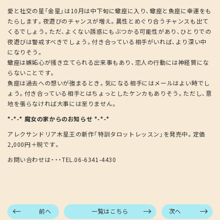
愛と社交の星「金星」は10月は中下旬に蠍座に入り、蠍座と魚座に幸運をも
たらします。夜遊びのチャンスが増え。異性とめぐり合うチャンスも出て
くるでしょう。ただ、よくない誘惑にもぶつかる可能性があり、ひとりでの
夜遊びは警戒すべきでしょう。付き合っている相手がいれば、より深い中
になりそう。
蠍座は嫉妬心が掻き立てられる出来事もあり、恋人の行動には神経質にな
らないことです。
魚座は過去への想いが強まるとき。気になる相手にはメールはよい時でし
ょう。付き合っている相手とはちょっとしたケンカもありそう。ただし、意
地を張らなければ大事には至りません。
*-*-* 魔女の家からのお知らせ *-*-*
アレクサンドリア木星王の新作「特訓タロットレッスン」を発売中。定価
2,000円＋税です。
お問い合わせは・・・TEL.06-6341-4430
前へ
一覧はこちら
次へ