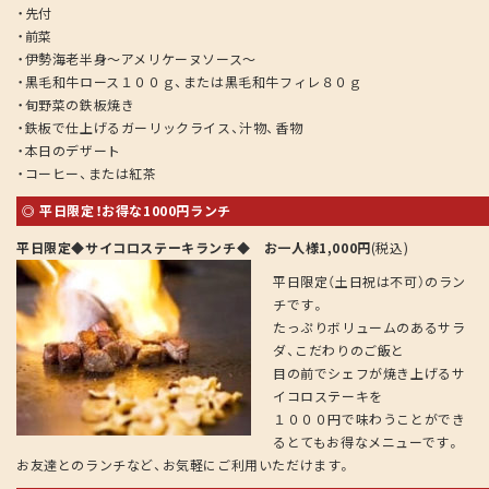
・先付
・前菜
・伊勢海老半身～アメリケーヌソース～
・黒毛和牛ロース１００ｇ、または黒毛和牛フィレ８０ｇ
・旬野菜の鉄板焼き
・鉄板で仕上げるガーリックライス、汁物、香物
・本日のデザート
・コーヒー、または紅茶
◎ 平日限定！お得な1000円ランチ
平日限定◆サイコロステーキランチ◆ お一人様1,000円
(税込)
平日限定（土日祝は不可）のラン
チです。
たっぷりボリュームのあるサラ
ダ、こだわりのご飯と
目の前でシェフが焼き上げるサ
イコロステーキを
１０００円で味わうことができ
るとてもお得なメニューです。
お友達とのランチなど、お気軽にご利用いただけます。