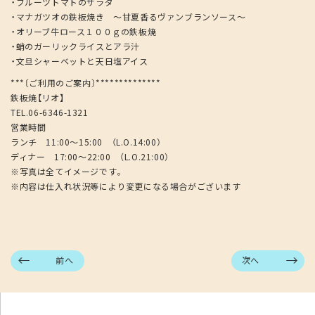
・フルーツトマトのサラダ
・マナガツオの鉄板焼き ～甘夏香るヴァンブランソース～
・オリーブ牛ロース１００ｇの鉄板焼
・蛸のガーリックライスとアラ汁
・文旦シャーベットと天日塩アイス
***〔ご利用のご案内〕**************
鉄板焼【リオ】
TEL.06-6346-1321
営業時間
ランチ 11:00～15:00 （L.O.14:00）
ディナー 17:00～22:00 （L.O.21:00）
※写真は全てイメージです。
※内容は仕入れ状況等により変更になる場合がございます
前へ
次へ