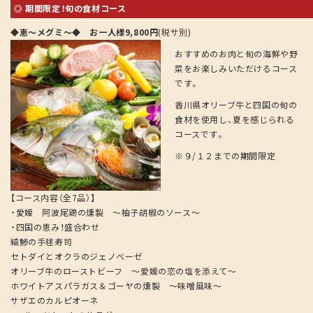
◎ 期間限定！旬の食材コース
◆恵～メグミ～◆ お一人様9,800円
(税サ別)
おすすめのお肉と旬の海鮮や野
菜をお楽しみいただけるコース
です。
香川県オリーブ牛と四国の旬の
食材を使用し、夏を感じられる
コースです。
※９/１２までの期間限定
【コース内容（全7品）】
・愛媛 阿波尾鶏の燻製 ～柚子胡椒のソース～
・四国の恵み！盛合わせ
縞鯵の手毬寿司
セトダイとオクラのジェノベーゼ
オリーブ牛のローストビーフ ～愛媛の恋の塩を添えて～
ホワイトアスパラガス＆ゴーヤの燻製 ～味噌風味～
サザエのカルピオーネ