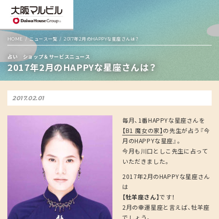
HOME
ニュース一覧
2017年2月のHAPPYな星座さんは？
占い ショップ＆サービスニュース
2017年2月のHAPPYな星座さんは？
2017.02.01
毎月、1番HAPPYな星座さんを
【B1 魔女の家】
の先生が占う『今
月のHAPPYな星座』。
今月も川口としこ先生に占って
いただきました。
2017年2月のHAPPYな星座さん
は
【牡羊座さん】
です！
2月の幸運星座と言えば、牡羊座
でしょう。