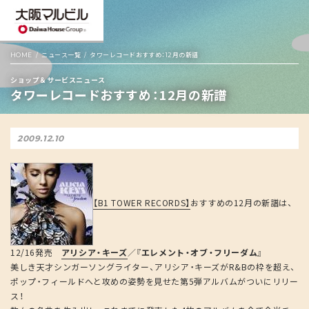
HOME
ニュース一覧
タワーレコードおすすめ：12月の新譜
ショップ＆サービスニュース
タワーレコードおすすめ：12月の新譜
2009.12.10
【B1 TOWER RECORDS】
おすすめの12月の新譜は、
12/16発売
アリシア・キーズ
／
『エレメント・オブ・フリーダム』
美しき天才シンガーソングライター、アリシア・キーズがR&Bの枠を超え、
ポップ・フィールドへと攻めの姿勢を見せた第5弾アルバムがついにリリー
ス！