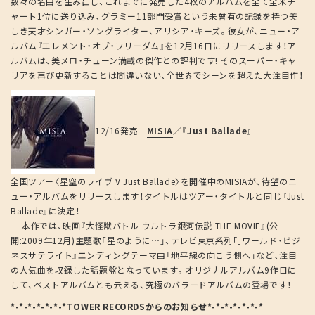
数々の名曲を生み出し、これまでに発売した4枚のアルバムを全て全米チ
ャート1位に送り込み、グラミー11部門受賞という未曾有の記録を持つ美
しき天才シンガー・ソングライター、アリシア・キーズ。彼女が、ニュー・ア
ルバム『エレメント・オブ・フリーダム』を12月16日にリリースします！ア
ルバムは、美メロ・チューン満載の傑作との評判です! そのスーパー・キャ
リアを再び更新することは間違いない、全世界でシーンを超えた大注目作！
12/16発売
MISIA
／
『Just Ballade』
全国ツアー〈星空のライヴ V Just Ballade〉を開催中のMISIAが、待望のニ
ュー・アルバムをリリースします！タイトルはツアー・タイトルと同じ『Just
Ballade』に決定！
本作では、映画『大怪獣バトル ウルトラ銀河伝説 THE MOVIE』(公
開:2009年12月)主題歌「星のように…」、テレビ東京系列｢｣ワールド・ビジ
ネスサテライト』エンディングテーマ曲「地平線の向こう側へ」など、注目
の人気曲を収録した話題盤となっています。オリジナルアルバム9作目に
して、ベストアルバムとも云える、究極のバラードアルバムの登場です！
*-*-*-*-*-*-*TOWER RECORDSからのお知らせ*-*-*-*-*-*-*