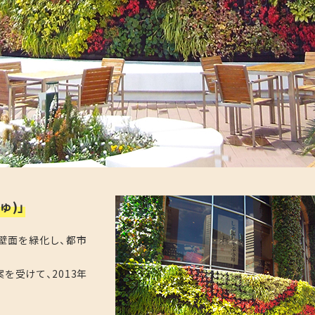
ゅ)」
壁面を緑化し、都市
を受けて、2013年