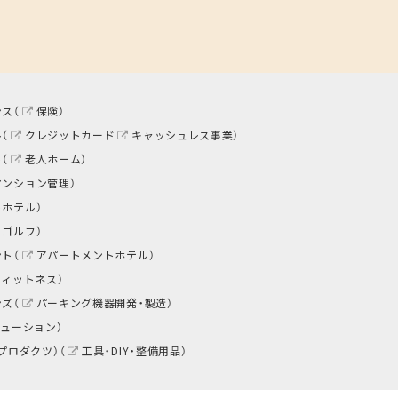
ス（
保険
）
（
クレジットカード
キャッシュレス事業
）
（
老人ホーム
）
マンション管理
）
トホテル
）
ゴルフ
）
ト（
アパートメントホテル
）
フィットネス
）
ズ（
パーキング機器開発・製造
）
リューション
）
プロダクツ）（
工具・DIY・整備用品
）