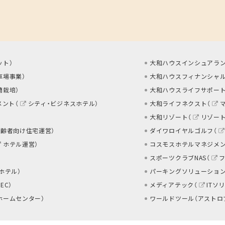
ット
）
大和ハウスインシュアラン
車場事業
）
大和ハウスフィナンシャル
蘭栽培
）
大和ハウスライフサポート
メント（
シティ・ビジネスホテル
）
大和ライフネクスト（
大和リゾート（
リゾー
高齢者向け住宅運営
）
ダイワロイヤルゴルフ（
ホテル運営
）
コスモスホテルマネジメン
スポーツクラブNAS（
 ホテル
）
パーキングソリューション
EC
）
メディアテック（
ITソ
ホームセンター
）
ワールドツール（アストロ