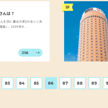
1F
座さんは？
さんを【B1 魔女の家】のあいこ先
』。 2009年６...
詳細
83
84
85
86
87
88
89