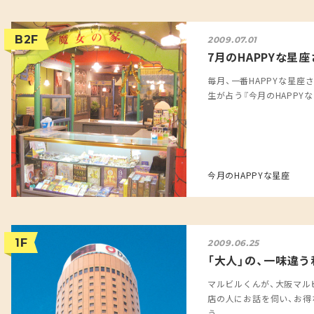
B2F
2009.07.01
7月のHAPPYな星
毎月、一番HAPPYな星座
生が占う『今月のHAPPYな星座
今月のHAPPYな星座
1F
2009.06.25
「大人」の、一味違
マルビルくんが、大阪マル
店の人にお話を伺い、お得
う、...