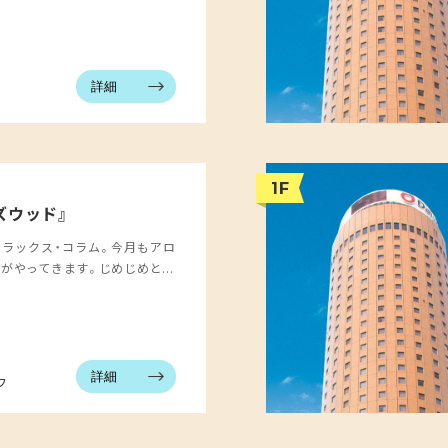
詳細
1F
ズウッド』
のリラックス・コラム。今月もアロ
がやってきます。じめじめと...
詳細
フ