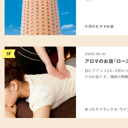
今月のおすすめ店
1F
2009.06.01
アロマのお話『ロー
【B2 クアシス】の、6月
マのお話です。 梅雨の時期
ゆったりリラックス・ライ