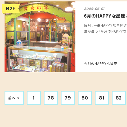
B2F
2009.06.01
6月のHAPPYな星
毎月、一番HAPPYな星座
生が占う『今月のHAPPYな星座
今月のHAPPYな星座
1
78
79
80
81
82
前へ ＜