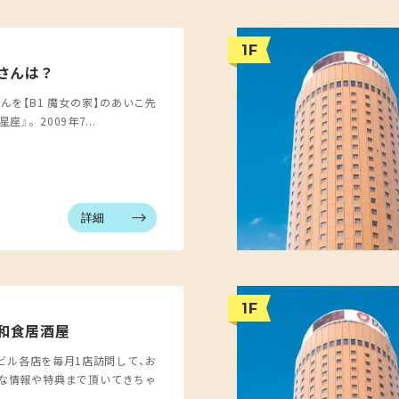
1F
座さんは？
さんを【B1 魔女の家】のあいこ先
』。 2009年7...
詳細
1F
う和食居酒屋
ビル各店を毎月1店訪問して、お
な情報や特典まで頂いてきちゃ