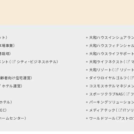
ット
）
大和ハウスインシュアラン
車場事業
）
大和ハウスフィナンシャル
蘭栽培
）
大和ハウスライフサポート
メント（
シティ・ビジネスホテル
）
大和ライフネクスト（
大和リゾート（
リゾー
高齢者向け住宅運営
）
ダイワロイヤルゴルフ（
ホテル運営
）
コスモスホテルマネジメン
スポーツクラブNAS（
 ホテル
）
パーキングソリューション
EC
）
メディアテック（
ITソ
ホームセンター
）
ワールドツール（アストロ