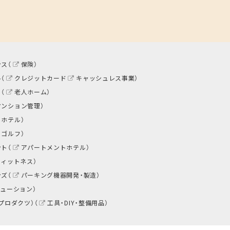
ス（
保険
）
（
クレジットカード
キャッシュレス事業
）
（
老人ホーム
）
マンション管理
）
トホテル
）
ゴルフ
）
ト（
アパートメントホテル
）
フィットネス
）
ズ（
パーキング機器開発・製造
）
リューション
）
プロダクツ）（
工具・DIY・整備用品
）