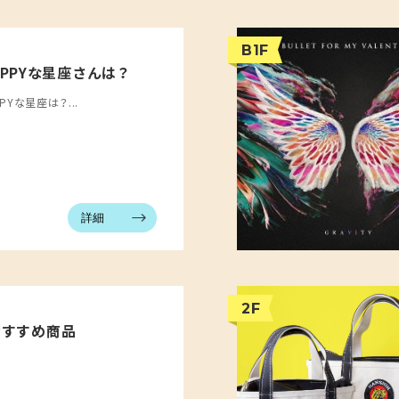
B1F
APPYな星座さんは？
PYな星座は？...
詳細
2F
のおすすめ商品