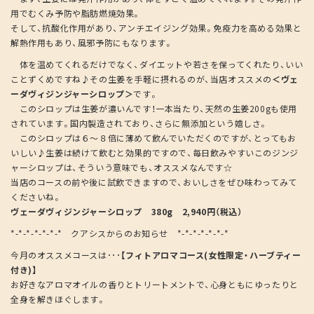
用でむくみ予防や脂肪燃焼効果。
そして、抗酸化作用があり、アンチエイジング効果。免疫力を高める効果と
解熱作用もあり、風邪予防にもなります。
体を温めてくれるだけでなく、ダイエットや若さを保ってくれたり、いい
ことずくめですね♪その生姜を手軽に摂れるのが、当店オススメの
＜ヴェ
ーダヴィジンジャーシロップ＞
です。
このシロップは生姜が濃いんです！一本当たり、天然の生姜200gも使用
されています。国内製造されており、さらに無添加という嬉しさ。
このシロップは６～８倍に薄めて飲んでいただくのですが、とってもお
いしい♪生姜は続けて飲むと効果的ですので、毎日飲みやすいこのジンジ
ャーシロップは、そういう意味でも、オススメなんです☆
当店のコースの前や後に試飲できますので、おいしさをぜひ味わってみて
くださいね。
ヴェーダヴィジンジャーシロップ 380g 2,940円（税込）
*-*-*-*-*-*-* クアシスからのお知らせ *-*-*-*-*-*-*
今月のオススメコースは･･･
【フィトアロマコース(女性限定・ハーブティー
付き)】
お好きなアロマオイルの香りとトリートメントで、心身ともにゆったりと
全身を解きほぐします。