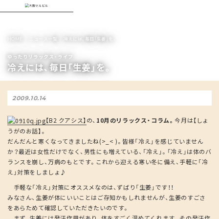
HOME
ニュース一覧
冷えには、毎日「生姜」を。
ゆったりリラックス・ライフ
冷えには、毎日「生姜」を。
2009.10.14
【B2 クアシス】
の、
10月のリラックス・コラム。
今月は【しょ
うがのお話】。
だんだんと寒くなってきましたね(>_< )。皆様「冷え」を感じていません
か？最近は女性だけでなく、男性にも増えている、「冷え」。「冷え」は体のバ
ランスを崩し、万病のもとです。これから迎える寒い冬に備え、手軽に「冷
え」対策をしましょ♪
手軽な「冷え」対策にオススメなのは、ずばり「生姜」です！！
みなさん、生姜が体にいいことはご存知かもしれませんが、生姜のすごさ
をあらためて確認していただきたいのです。
まず、生姜には発汗作用があり、体をすごく温めてくれます。その発汗作