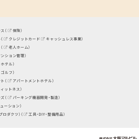
ス（
保険
）
（
クレジットカード
キャッシュレス事業
）
（
老人ホーム
）
マンション管理
）
トホテル
）
ゴルフ
）
ト（
アパートメントホテル
）
フィットネス
）
ズ（
パーキング機器開発・製造
）
リューション
）
プロダクツ）（
工具・DIY・整備用品
）