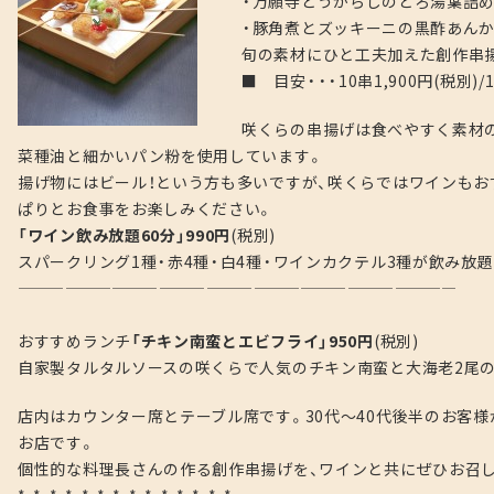
・万願寺とうがらしのとろ湯葉詰
・豚角煮とズッキーニの黒酢あん
旬の素材にひと工夫加えた創作串
■ 目安・・・10串1,900円(税別)/
咲くらの串揚げは食べやすく素材
菜種油と細かいパン粉を使用しています。
揚げ物にはビール！という方も多いですが、咲くらではワインもお
ぱりとお食事をお楽しみください。
「ワイン飲み放題60分」990円
(税別)
スパークリング1種・赤4種・白4種・ワインカクテル3種が飲み放題
————————————————————————————
おすすめランチ
「チキン南蛮とエビフライ」950円
(税別)
自家製タルタルソースの咲くらで人気のチキン南蛮と大海老2尾
店内はカウンター席とテーブル席です。30代～40代後半のお客
お店です。
個性的な料理長さんの作る創作串揚げを、ワインと共にぜひお召