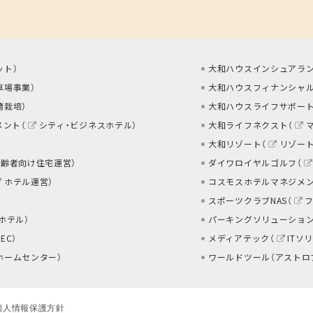
ット
）
大和ハウスインシュアラン
車場事業
）
大和ハウスフィナンシャル
蘭栽培
）
大和ハウスライフサポート
メント（
シティ・ビジネスホテル
）
大和ライフネクスト（
大和リゾート（
リゾー
高齢者向け住宅運営
）
ダイワロイヤルゴルフ（
ホテル運営
）
コスモスホテルマネジメン
スポーツクラブNAS（
 ホテル
）
パーキングソリューション
EC
）
メディアテック（
ITソ
ホームセンター
）
ワールドツール（アストロ
個人情報保護方針