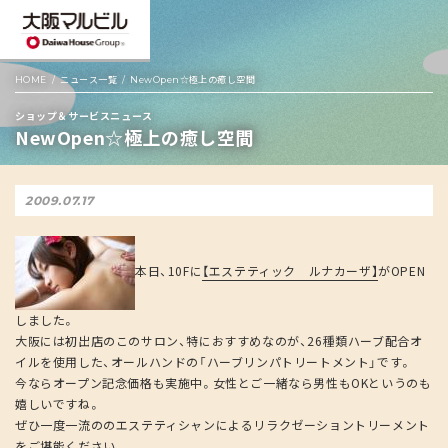
HOME
ニュース一覧
NewOpen☆極上の癒し空間
ショップ＆サービスニュース
NewOpen☆極上の癒し空間
2009.07.17
本日、10Fに
【エステティック ルナカーザ】
がOPEN
しました。
大阪には初出店のこのサロン、特におすすめなのが、26種類ハーブ配合オ
イルを使用した、オールハンドの「ハーブリンパトリートメント」です。
今ならオープン記念価格も実施中。女性とご一緒なら男性もOKというのも
嬉しいですね。
ぜひ一度一流ののエステティシャンによるリラクゼーショントリーメント
をご堪能ください。