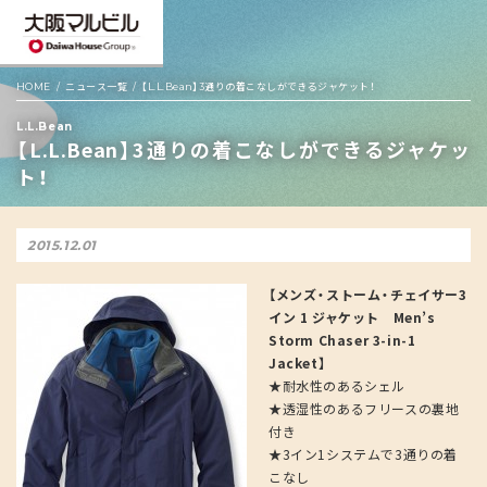
HOME
ニュース一覧
【L.L.Bean】3通りの着こなしができるジャケット！
L.L.Bean
【L.L.Bean】3通りの着こなしができるジャケッ
ト！
2015.12.01
【メンズ・ストーム・チェイサー3
イン 1 ジャケット Men’s
Storm Chaser 3-in-1
Jacket】
★耐水性のあるシェル
★透湿性のあるフリースの裏地
付き
★3イン1システムで3通りの着
こなし