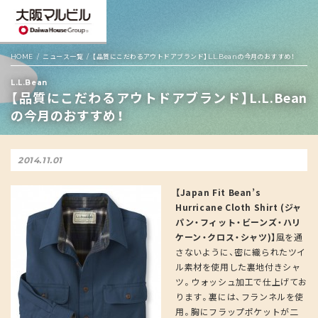
HOME
ニュース一覧
【品質にこだわるアウトドアブランド】L.L.Beanの今月のおすすめ！
L.L.Bean
【品質にこだわるアウトドアブランド】L.L.Bean
の今月のおすすめ！
2014.11.01
【Japan Fit Bean’s
Hurricane Cloth Shirt (ジャ
パン・フィット・ビーンズ・ハリ
ケーン・クロス・シャツ)】
風を通
さないように、密に織られたツイ
ル素材を使用した裏地付きシャ
ツ。ウォッシュ加工で仕上げてお
ります。裏には、フランネルを使
用。胸にフラップポケットが二