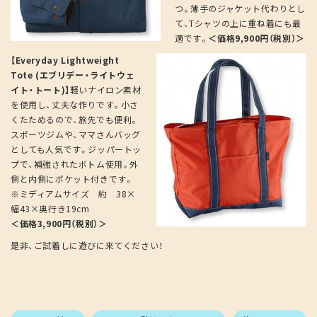
つ。薄手のジャケット代わりとし
て、Tシャツの上に重ね着にも最
適です。
＜価格9,900円（税別）＞
【Everyday Lightweight
Tote (エブリデー・ライトウェ
イト・トート)】
軽いナイロン素材
を使用し、丈夫な作りです。小さ
くたためるので、旅先でも便利。
スポーツジムや、ママさんバッグ
としても人気です。ジッパートッ
プで、補強されたボトム使用。外
側と内側にポケット付きです。
※ミディアムサイズ 約 38×
幅43×奥行き19cm
＜価格3,900円（税別）＞
是非、ご試着しに遊びに来てください！