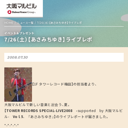
HOME
ニュース一覧
7/26（土）【あさみちゆき】ライブレポ
イベント＆プレゼント
7/26（土）【あさみちゆき】ライブレポ
2008.07.30
【1F タワーレコード梅田】の担当者より、
大阪マルビルで新しい音楽と出会う、夏。
【TOWER RECORDS SPECIAL-LIVE2008 -
supported by 大阪マルビ
ル-
Voｌ5.
『あさみちゆき』
】
のライブレポートが届きました。
*-*-*-*-*