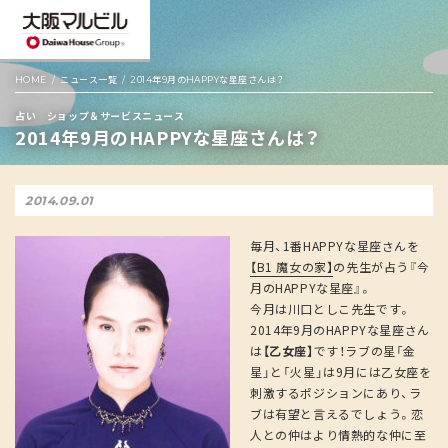
HOME
ニュース一覧
2014年9月のHAPPYな星座さんは？
占い ショップ＆サービスニュース
2014年9月のHAPPYな星座さんは？
2014.09.01
毎月、1番HAPPYな星座さんを
【B1 魔女の家】
の先生が占う『今
月のHAPPYな星座』。
今月は川口としこ先生です。
2014年9月のHAPPYな星座さん
は
【乙女座】
です！ラブの星「金
星」と「火星」は9月には乙女座を
刺激するポジションにあり、ラ
ブは有望と言えるでしょう。恋
人との仲はより情熱的な仲に至