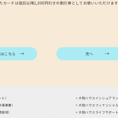
ったカードは翌日以降1,000円引きの割引券としてお使いいただけます
覧はこちら
次へ
ット
）
大和ハウスインシュアラン
車場事業
）
大和ハウスフィナンシャル
蘭栽培
）
大和ハウスライフサポート