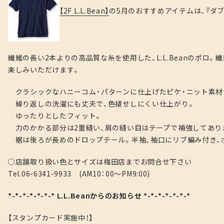
【2F L.L.Bean】
の5月のおすすめアイテムは、
『
ダブ
繊維の長い2本よりの高品質な糸を使用した、L.L.Beanのポ
楽しみいただけます。
クラシックなハニーコム・パターンに仕上げたピケ・ニット素材
繰り返しの洗濯にも丈夫で、色褪せしにくい仕上がり。
ゆったりとしたフィット。
力のかかる部分は2重縫い、肩の縫い目はテープで補強してあり
裾は後ろが長めのドロップテール。半袖、袖口にリブ編み付き、
○店舗取り扱い色とサイズは梅田店までお問合せ下さい
Tel.06-6341-9933 (AM10：00～PM9:00)
*-*-*-*-*-*-* L.L.Beanからのお知らせ *-*-*-*-*-*-*
【スタンプカード実施中！】