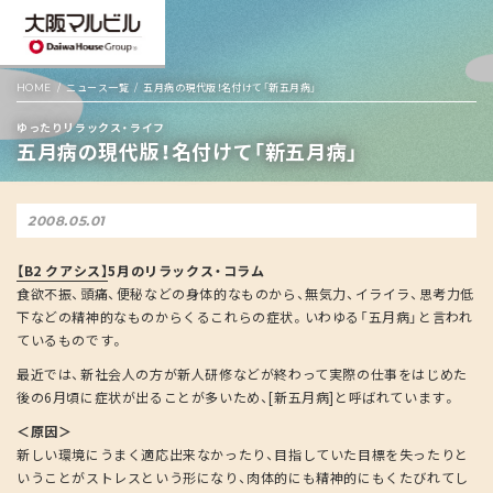
HOME
ニュース一覧
五月病の現代版！名付けて「新五月病」
ゆったりリラックス・ライフ
五月病の現代版！名付けて「新五月病」
2008.05.01
【B2 クアシス】
5
月のリラックス・コラム
食欲不振、頭痛、便秘などの身体的なものから、無気力、イライラ、思考力低
下などの精神的なものからくるこれらの症状。いわゆる「五月病」と言われ
ているものです。
最近では、新社会人の方が新人研修などが終わって実際の仕事をはじめた
後の6月頃に症状が出ることが多いため、[新五月病]と呼ばれています。
＜原因＞
新しい環境にうまく適応出来なかったり、目指していた目標を失ったりと
いうことがストレスという形になり、肉体的にも精神的にもくたびれてし