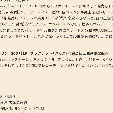
『SWEET 19 BLUES』からのリカット・シングルとして発売され
996年発売）、邦楽女性ソロ・アーティスト歴代1位のシングル売上を記録して
?』（1997年発売）、フジテレビ系月9ドラマ「私が恋愛できない理由」の主題
ory』（2011年発売）など、ダンス・ナンバーのみならず数多くのバラード
で発表してきたバラード全38曲を対象にバラード人気投票を実施し
るバラードベストアルバムが発売決定！上位15曲の音源に加え、更に
リン ［2CD+3LP+ブックレット+グッズ］＜完全初回生産限定盤＞
ジタル･リマスターによるオリジナル･アルバム。本作は、ジミー･ペイジ
、そしてわずか30時間でレコーディングを終了したという、1969年
ット仕様)
音源(未発表音源)
盤LP/初期ジャケット再現)