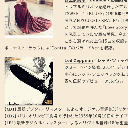
トリプルミリオンを記録したアルバム
『SWEET 19 BLUES』（1
る『CAN YOU CELEBRATE
として話題を呼んだ『Love St
を発表してきた安室奈美恵。今ま
こから選ばれた上位15曲を収録す
ボーナスト・ラックには“Contrail”のバラードVer.を収録。
Led Zeppelin
／
レッド･ツェッペ
ジミー･ペイジ監修、2014年デ
中心にレッド･ツェッペリンを結成
表の伝説のデビュー･アルバム。
(CD1)
最新デジタル・リマスターによるオリジナル音源(紙ジャケ
(CD2)
パリ、オリンピア劇場で行われた1969年10月10日のライブ
(LP1)
最新デジタル・リマスターによるオリジナル音源(180g重量