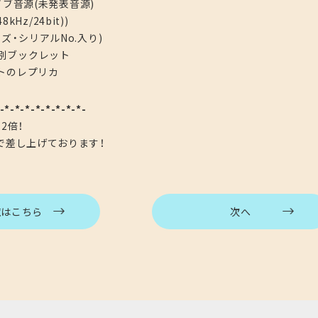
イブ音源(未発表音源)
Hz/24bit))
ズ・シリアルNo.入り)
別ブックレット
トのレプリカ
-*-*-*-*-*-*-*-
2倍！
上で差し上げております！
覧はこちら
次へ