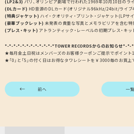
(LP2&3)
パリ、オリンピア劇場で行われた1969年10月10日のラ
(DLカード)
HD音源のDLカード(オリジナル96kHz/24bit/ライブ48k
(特典ジャケット)
ハイ・クオリティ・プリント・ジャケット(LPサイ
(豪華ブックレット)
未発表の貴重な写真とメモラビリアを含む特
(プレス・キット)
アトランティック・レーベルの初期プレス・キッ
*-*-*-*-*-*-*-*-*-*-*-*TOWER RECORDSからのお知らせ*-*-*-*
★毎月金土日祝はメンバーズのお客様クーポンご提示でポイント1
★「0」と「5」の付く日はお得なタワレシートを￥3000毎のお買
前へ
一