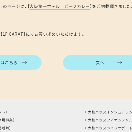
選」のページに、【
大阪第一ホテル ビーフカレー
】をご掲載頂きました
【1F
CARAT
】にてお買い求めいただけます。
覧はこちら
次へ
ット
）
大和ハウスインシュアラン
車場事業
）
大和ハウスフィナンシャル
蘭栽培
）
大和ハウスライフサポート