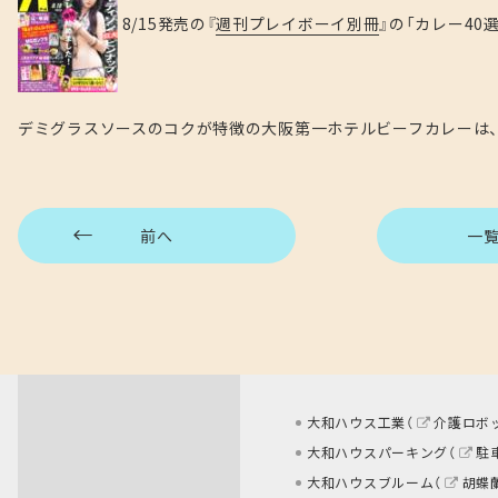
8/15発売の『
週刊プレイボーイ別冊
』の「カレー40
デミグラスソースのコクが特徴の大阪第一ホテルビーフカレーは、
前へ
一
大和ハウス工業（
介護ロボ
大和ハウスパーキング（
駐
大和ハウスブルーム（
胡蝶