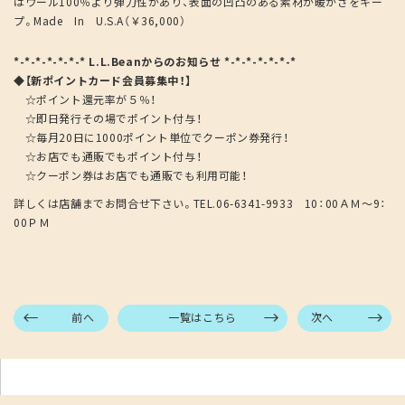
はウール100％より弾力性があり、表面の凹凸のある素材が暖かさをキー
プ。Made In U.S.A（￥36,000）
*-*-*-*-*-*-* L.L.Beanからのお知らせ *-*-*-*-*-*-*
◆【新ポイントカード会員募集中！】
☆ポイント還元率が５％！
☆即日発行その場でポイント付与！
☆毎月20日に1000ポイント単位でクーポン券発行！
☆お店でも通販でもポイント付与！
☆クーポン券はお店でも通販でも利用可能！
詳しくは店舗までお問合せ下さい。TEL.06-6341-9933 10：00ＡＭ～9：
00ＰＭ
前へ
一覧はこちら
次へ