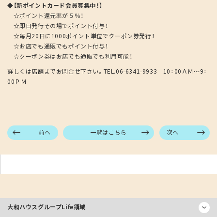
◆【新ポイントカード会員募集中！】
☆ポイント還元率が５％！
☆即日発行その場でポイント付与！
☆毎月20日に1000ポイント単位でクーポン券発行！
☆お店でも通販でもポイント付与！
☆クーポン券はお店でも通販でも利用可能！
詳しくは店舗までお問合せ下さい。TEL.06-6341-9933 10：00ＡＭ～9：
00ＰＭ
前へ
一覧はこちら
次へ
大和ハウスグループ
Life領域