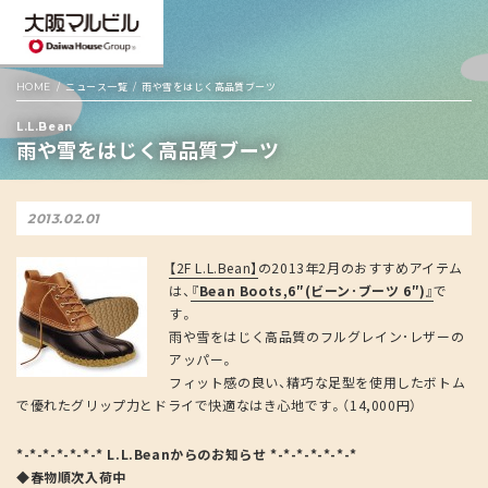
HOME
ニュース一覧
雨や雪をはじく高品質ブーツ
L.L.Bean
雨や雪をはじく高品質ブーツ
2013.02.01
【2F L.L.Bean】
の2013年2月のおすすめアイテム
は、
『Bean Boots,6″(ビーン･ブーツ 6″)』
で
す。
雨や雪をはじく高品質のフルグレイン･レザーの
アッパー。
フィット感の良い、精巧な足型を使用したボトム
で優れたグリップ力とドライで快適なはき心地です。（14,000円）
*-*-*-*-*-*-* L.L.Beanからのお知らせ *-*-*-*-*-*-*
◆春物順次入荷中