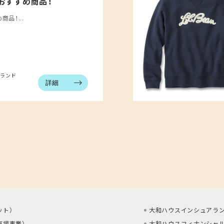
月のおすすめ商品！
商品！...
ブランド
詳細
ット
）
大和ハウスインシュアラン
車場事業
）
大和ハウスフィナンシャル