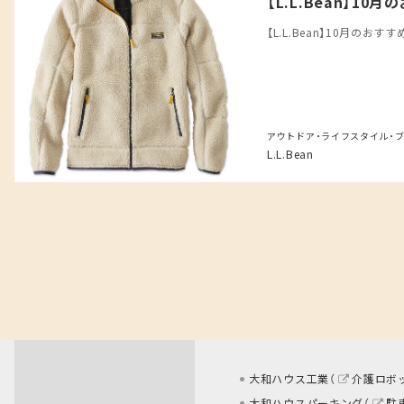
【L.L.Bean】10
【L.L.Bean】10月のおすすめ
アウトドア・ライフスタイル・
L.L.Bean
大和ハウス工業（
介護ロボ
大和ハウスパーキング（
駐