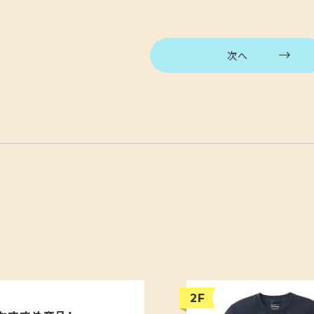
次へ
2F