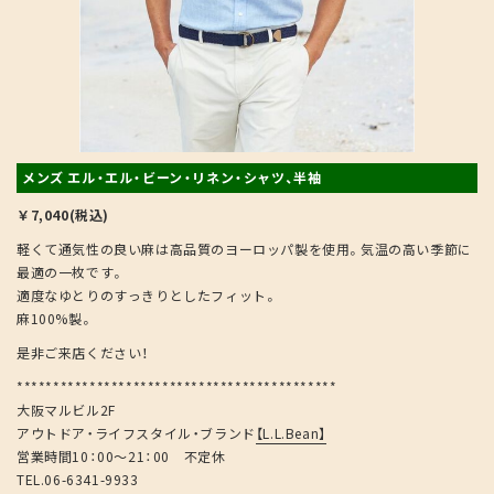
メンズ エル・エル・ビーン・リネン・シャツ、半袖
￥7,040(税込)
軽くて通気性の良い麻は高品質のヨーロッパ製を使用。気温の高い季節に
最適の一枚です。
適度なゆとりのすっきりとしたフィット。
麻100%製。
是非ご来店ください！
********************************************
大阪マルビル2F
アウトドア・ライフスタイル・ブランド
【L.L.Bean】
営業時間10：00～21：00 不定休
TEL.06-6341-9933