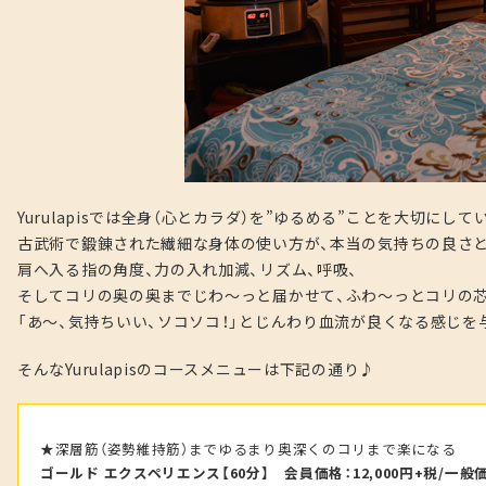
Yurulapisでは全身（心とカラダ）を”ゆるめる”ことを大切にして
古武術で鍛錬された繊細な身体の使い方が、本当の気持ちの良さ
肩へ入る指の角度、力の入れ加減、リズム、呼吸、
そしてコリの奥の奥までじわ～っと届かせて、ふわ～っとコリの
「あ～、気持ちいい、ソコソコ！」とじんわり血流が良くなる感じを
そんなYurulapisのコースメニューは下記の通り♪
★深層筋（姿勢維持筋）までゆるまり奥深くのコリまで楽になる
ゴールド エクスペリエンス【60分】 会員価格：12,000円+税/一般価格