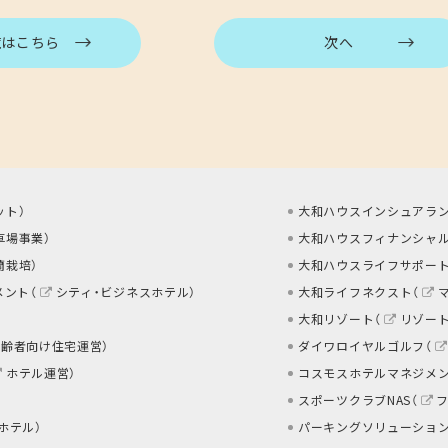
覧はこちら
次へ
ット
）
大和ハウスインシュアラン
車場事業
）
大和ハウスフィナンシャル
蘭栽培
）
大和ハウスライフサポート
メント（
シティ・ビジネスホテル
）
大和ライフネクスト（
大和リゾート（
リゾー
高齢者向け住宅運営
）
ダイワロイヤルゴルフ（
ホテル運営
）
コスモスホテルマネジメン
スポーツクラブNAS（
 ホテル
）
パーキングソリューション