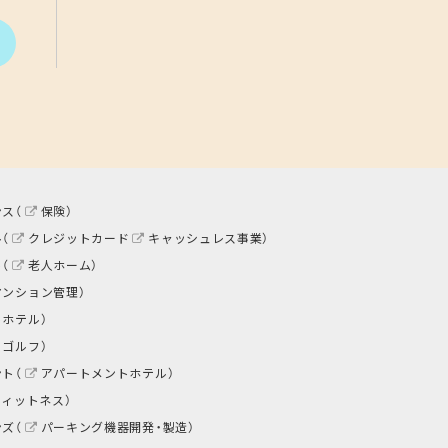
ス（
保険
）
（
クレジットカード
キャッシュレス事業
）
（
老人ホーム
）
マンション管理
）
トホテル
）
ゴルフ
）
ト（
アパートメントホテル
）
フィットネス
）
ズ（
パーキング機器開発・製造
）