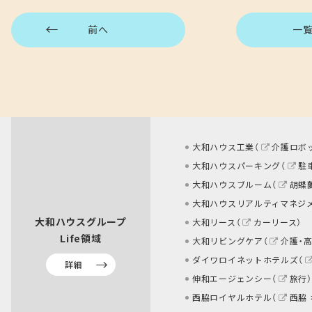
前へ
一
大和ハウス工業（
介護ロボ
大和ハウスパーキング（
駐
大和ハウスブルーム（
胡蝶
大和ハウスリアルティマネジ
大和ハウスグループ
大和リース（
カーリース
）
Life領域
大和リビングケア（
介護・
ダイワロイネットホテルズ（
詳細
伸和エージェンシー（
旅行
）
西脇ロイヤルホテル（
西脇