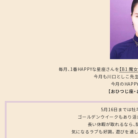
毎月、1番HAPPYな星座さんを
【B1 魔
今月も川口としこ先
今月のHAPP
【おひつじ座・
5月16日までは
ゴールデンウイークもあり活
長い休暇が取れるなら、
気になるラブも好調。遊びを通