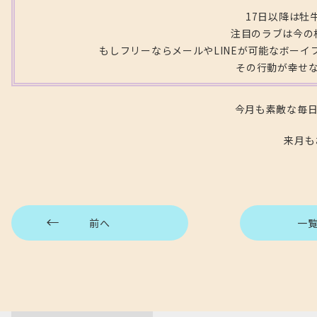
17日以降は牡
注目のラブは今の
もしフリーならメールやLINEが可能なボー
その行動が幸せ
今月も素敵な毎
来月も
前へ
一