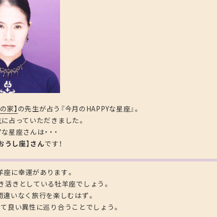
女の家】
の先生が占う『今月のHAPPYな星座』。
生に占っていただきました。
Yな星座さんは・・・
おうし座】さん
です！
牡羊座に幸運があります。
き活きとしている牡羊座でしょう。
間違いなく旅行を楽しむはず。
して良い異性に巡り合うことでしょう。