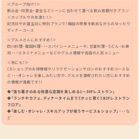
＜グループ向け！＞
飲み会・同窓会・宴会などシーンに合わせて選べる飲み放題付きプラン
＜カップルやお友達と！＞
記念日やお誕生日に特別プランで！梅田の夜景を眺めながらのゆったり
ディナーコース
＜グルメさんにおすすめ！＞
四川料理・韓国料理・・・スパイシーメニューや、豆富料理・うどん・お寿
司・・・スタミナメニューなどのグルメ情報や各店の人気メニュー
＜他にも！＞
CDショップのお得情報やリラクゼーションサロンのおすすめコースな
ど・・・オシャレを楽しみたい方や、グルメを満喫されたい方におすすめ
の情報が満載です！！
◆「落ち着きのある快適な空間を楽しめる1～30Fレストラン」
◆「ランチやカフェ、ディナータイムまで《ホッと寛ぐ》B2Fレストラン
フロア」
◆「楽しむ・オシャレ・スキルアップが揃うサービス＆ショップ」
・・・な
ど