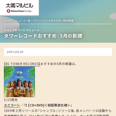
HOME
ニュース一覧
タワーレコードおすすめ：5月の新譜
ショップ＆サービスニュース
タワーレコードおすすめ：5月の新譜
2011.05.01
【B1 TOWER RECORDS】
おすすめの5月の新譜は、
5/25発売
ユニコーン
／
『Z [CD+DVD]＜初回限定仕様＞』
2009年３月リリースの『シャンブル』リリース後、各メンバーソロ活動やら