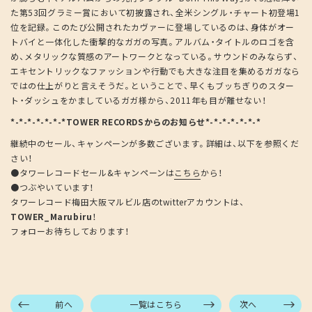
た第53回グラミー賞において初披露され、全米シングル・チャート初登場1
位を記録。このたび公開されたカヴァーに登場しているのは、身体がオー
トバイと一体化した衝撃的なガガの写真。アルバム・タイトルのロゴを含
め、メタリックな質感のアートワークとなっている。サウンドのみならず、
エキセントリックなファッションや行動でも大きな注目を集めるガガなら
ではの仕上がりと言えそうだ。ということで、早くもブッちぎりのスター
ト・ダッシュをかましているガガ様から、2011年も目が離せない！
*-*-*-*-*-*-*TOWER RECORDSからのお知らせ*-*-*-*-*-*-*
継続中のセール、キャンペーンが多数ございます。詳細は、以下を参照くだ
さい！
●タワーレコードセール&キャンペーンは
こちら
から！
●つぶやいています！
タワーレコード梅田大阪マルビル店のtwitterアカウントは、
TOWER_Marubiru
！
フォローお待ちしております！
前へ
一覧はこちら
次へ