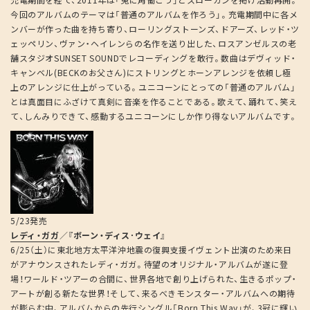
充電期間を経て、2011年は「兎に角働こう」とスローガンを掲げ活動再開。
今回のアルバムのテーマは「普通のアルバムを作ろう」。充電期間中に各メ
ンバーが作った曲を持ち寄り、ローリングストーンズ、ドアーズ、レッド・ツ
ェッペリン、ヴァン・ヘイレンらの名作を送り出した、ロスアンゼルスの老
舗スタジオSUNSET SOUNDでレコーディングを敢行。数曲はデヴィッド・
キャンベル(BECKのお父さん)にストリングとホーンアレンジを依頼し極
上のアレンジに仕上がっている。ユニコーンにとっての「普通のアルバム」
とは真面目にふざけて真剣に音楽を作ることである。歌えて、踊れて、笑え
て、しんみりできて、感動するユニコーンにしか作り得ないアルバムです。
5/23発売
レディ・ガガ
／
『ボーン・ディス･ウェイ』
6/25（土）に東北地方太平洋沖地震の復興支援イヴェント出演のため来日
がアナウンスされたレディ・ガガ。待望のオリジナル・アルバムが遂に登
場！ワールド・ツアーの合間に、世界各地で創り上げられた、生きるポップ・
アートが創る新たな世界！そして、来るべきモンスター・アルバムへの期待
が膨らむ中、アルバムからの先行シングル「Born This Way」が、3冠に輝い