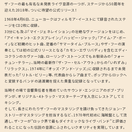
ザ・フーの最も有名な未発表ライヴ音源の一つが、ステージから50周年を
迎えた2018年、ついに待望の公式リリース！
1968年4月6日、ニューヨークはフィルモア・イーストにて録音されたステ
ージをCD2枚に収録。
33分にも及ぶ「マイ・ジェネレイション」の壮絶なヴァージョンをはじめ、
「アイ・キャント・エクスプレイン」「ハッピー・ジャック」「アイム・ア・ボー
イ」など初期のヒット曲、定番の「サマータイム・ブルース」やザ・フーの演
奏としては初の公式リリースとなる「カモン・エヴリバディ」を含むエディ・
コクランのカヴァー3曲、ローリング・ストーンズでもお馴染みの「フォー
チュン・テラー」、当時の最新作『ザ・フー・セル・アウト』からの「いれずみ」
「リラックス」、1974年に『オッズ・アンド・ソッズ』に収録されるまで未発
表だった「リトル・ビリー」等、代表曲からレア曲まで、ポップからロックへ
と変貌するバンドの過渡期を捉えた貴重な記録となっています。
当時その場で音響責任者を務めていたサウンド・エンジニアのボブ・プリ
デンが、オリジナル・4トラック・マスターテープを入念にレストアしてミ
キシング。
そして、長きにわたりザ・フーのマスタリングを請け負ってきたジョン・ア
ストリーがマスタリングを担当するなど、1970年代初めに海賊盤として流
通し、ザ・フーが”ロック界で最もダイナミックなライヴ・バンド”と評価さ
れることになった伝説の音源にふさわしいクオリティを実現しています。