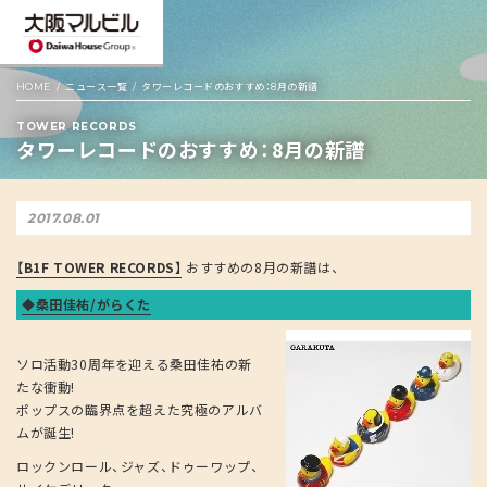
HOME
ニュース一覧
タワーレコードのおすすめ：8月の新譜
TOWER RECORDS
タワーレコードのおすすめ：8月の新譜
2017.08.01
【B1F TOWER RECORDS】
おすすめの8月の新譜は、
◆桑田佳祐/がらくた
ソロ活動30周年を迎える桑田佳祐の新
たな衝動!
ポップスの臨界点を超えた究極のアルバ
ムが誕生!
ロックンロール、ジャズ、ドゥーワップ、