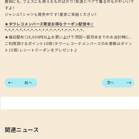
普段にも、フェスにも使えるものばかり！友達とペアで着るのもかわいいで
すよ！
ジャンルTシャツも発売中です！是非ご来店ください！
★タワレコメンバーズ限定お得なクーポン配信中♪
*-*-*-*-*-*-*-*-*-*-*-*-*-*-*-*-*-*-*-*-*-
★毎日配布！10,000円以上お買い上げで次回～翌月末までのお会計時に、
ご利用頂けるポイント10倍（タワーレコードメンバーズのお客様はポイン
ト15倍）レシートクーポンをプレゼント♪
前へ
次へ
関連ニュース