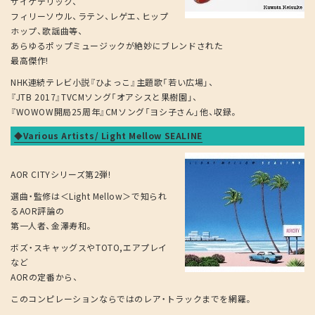
サイケデリック、
フィリーソウル、ラテン、レゲエ、ヒップ
ホップ、歌謡曲等、
あらゆるポップミュージックが絶妙にブレンドされた
最高傑作!
NHK連続テレビ小説『ひよっこ』主題歌「若い広場」、
『JTB 2017』TVCMソング「オアシスと果樹園」、
『WOWOW開局25周年』CMソング「ヨシ子さん」他、収録。
◆Various Artists/ Light Mellow SEALINE
AOR CITYシリーズ第2弾!
選曲・監修は＜Light Mellow＞で知られ
るAOR評論の
第一人者、金澤寿和。
ボズ・スキャッグスやTOTO,エアプレイ
など
AORの定番から、
このコンピレーションならではのレア・トラックまでを網羅。