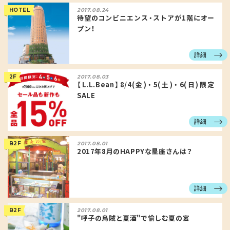
HOTEL
2017.08.24
待望のコンビニエンス・ストアが1階にオー
プン！
詳細
2F
2017.08.03
【L.L.Bean】8/4(金)・5(土)・6(日)限定
SALE
詳細
B2F
2017.08.01
2017年8月のHAPPYな星座さんは？
詳細
B2F
2017.08.01
"呼子の烏賊と夏酒"で愉しむ夏の宴