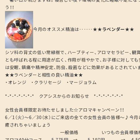
う！！
今月のオススメ精油は‥‥‥
★★ラベンダー★★
シソ科の背丈の低い常緑樹で、ハーブティー、アロマセラピー、観
とも呼ばれる程に用途が広く、作用が穏やかで、お子様に対して
は安眠、鎮痛や精神安定、防虫、殺菌などに効果があるとされてい
★★ラベンダーと相性の良い精油★★
・オレンジ ・クラリセージ ・マージョラム
*-*-*-*-*-*-* クアシスからのお知らせ *-*-*-*-*-*-*
女性会員様限定お待たせしました☆アロマキャンペーン！！
6／1（火）～6／30（水）にご来店の全ての女性会員の皆様～♪
癒されちゃいましょう
一般価格 いつもの会員様価格 今月
アロマ40分コース 5,775円 → 5,197円 → 4,50