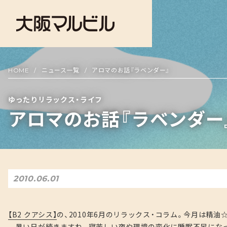
HOME
ニュース一覧
アロマのお話『ラベンダー』
ゆったりリラックス・ライフ
アロマのお話『ラベンダー
2010.06.01
【B2 クアシス】
の、2010年6月のリラックス・コラム。今月は精
暑い日が続きますね。寝苦しい夜や環境の変化に睡眠不足になっ