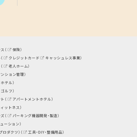
ス（
保険
）
（
クレジットカード
キャッシュレス事業
）
（
老人ホーム
）
マンション管理
）
トホテル
）
ゴルフ
）
ト（
アパートメントホテル
）
フィットネス
）
ズ（
パーキング機器開発・製造
）
リューション
）
プロダクツ）（
工具・DIY・整備用品
）