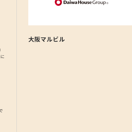
大阪マルビル
」
ーに
で