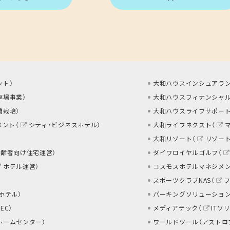
ット
）
大和ハウスインシュアラン
車場事業
）
大和ハウスフィナンシャル
蘭栽培
）
大和ハウスライフサポート
メント（
シティ・ビジネスホテル
）
大和ライフネクスト（
大和リゾート（
リゾー
高齢者向け住宅運営
）
ダイワロイヤルゴルフ（
ホテル運営
）
コスモスホテルマネジメン
スポーツクラブNAS（
 ホテル
）
パーキングソリューション
EC
）
メディアテック（
ITソ
ホームセンター
）
ワールドツール（アストロ