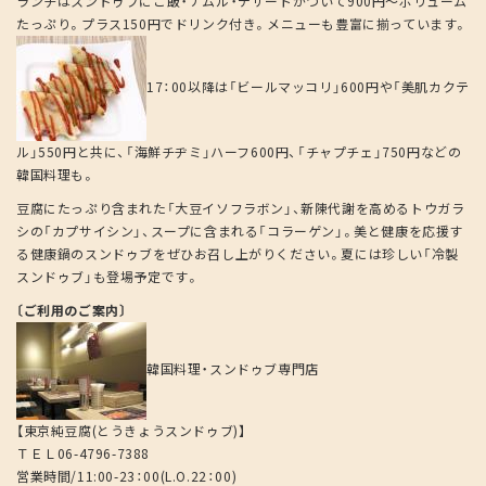
ランチはスンドゥブにご飯・ナムル・デザートがついて900円～ボリューム
たっぷり。プラス150円でドリンク付き。メニューも豊富に揃っています。
17：00以降は「ビールマッコリ」600円や「美肌カクテ
ル」550円と共に、「海鮮チヂミ」ハーフ600円、「チャプチェ」750円などの
韓国料理も。
豆腐にたっぷり含まれた「大豆イソフラボン」、新陳代謝を高めるトウガラ
シの「カプサイシン」、スープに含まれる「コラーゲン」。美と健康を応援す
る健康鍋のスンドゥブをぜひお召し上がりください。夏には珍しい「冷製
スンドゥブ」も登場予定です。
〔ご利用のご案内〕
韓国料理・スンドゥブ専門店
【東京純豆腐(とうきょうスンドゥブ)】
ＴＥＬ06-4796-7388
営業時間/11:00-23：00(L.O.22：00)