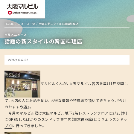
HOME
ニュース一覧
話題の新スタイルの韓国料理店
グルメニュース
話題の新スタイルの韓国料理店
2010.04.21
マルビルくんが、大阪マルビル各店を毎月1店訪問し
て、お店の人にお話を伺い、お得な情報や特典まで頂いてきちゃう、『今月
のおすすめ店』。
今月のマルビル君は大阪マルビル地下2階レストランフロアに3/25(木)
にOPENしたばかりのスンドゥブ専門店
【東京純豆腐
(とうきょうスンドゥ
ブ）
】
に行ってきました。