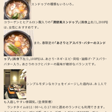
スンドゥブの種類もいろいろ。
コラーゲンとヒアルロン酸入りの
「潤健美スンドゥブ」
(画像上右/1,200円)
は、女性におすすめです。
また、春限定の
「あさりとアスパラ・バターのスンド
ゥブ」
(画像下左/1,100円)は、あさり・ネギ・エビ・貝柱・油揚げ・アスパラ・
バター入り。あさりのコクとバターの風味が絶妙なバランスです。
シンプルモダンなカフェをイメージした店内は、お１人で
も入店しやすい雰囲気｡（全席禁煙）
ランチタイムは11：00～L.O.17:00と遅めのランチにも利用できます。