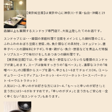
【東京純豆腐】は東京中心に神奈川・千葉・仙台・沖縄と19
店舗以上も展開するスンドゥブ専門店で、大阪上陸したてのお店です。
スンドゥブとは・・・韓国の家庭料理で豆腐をメインとした鍋料理のこと。
ふわふわのおぼろ豆腐と野菜、肉、魚介類などの具材を、コチュジャン、唐
辛子ベースの調味料(タテギ)、牛骨・鶏がら・魚介・野菜などを煮込んだ特製
トリプルスープで味付けをしたあつあつの鍋料理です。
【東京純豆腐】では、牛・豚・鶏・魚介・野菜などいろいろな種類のスンドゥ
ブが楽しめます。スープは後味すっきりの「塩ベース」と、濃厚なコクの「味
噌ベース」の2種類からスープを選べ、辛さも1～6までチョイスOK。（1＝レ
ギュラー・2＝ミディアム・3＝ホット・4＝ベリーホット・5＝スーパーホッ
ト・6＝ウルトラホット）
人気は1～2、辛いのがお好きな方には3～4、「も～っと辛いのが好き！」と
言う方には5～6がおすすめです。「辛いのがダメ」と言う方もご安心を…全
く辛くない「白スンドゥブ」もあります。