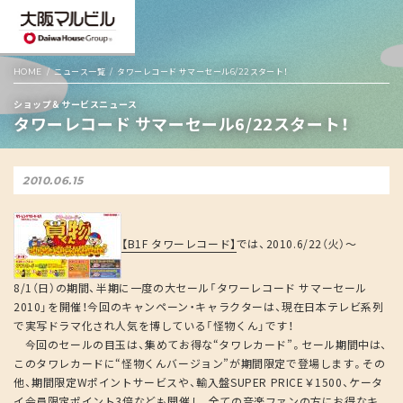
HOME
ニュース一覧
タワーレコード サマーセール6/22スタート！
ショップ＆サービスニュース
タワーレコード サマーセール6/22スタート！
2010.06.15
【B1F タワーレコード】
では、2010.6/22（火）～
8/1（日）の期間、半期に一度の大セール「タワーレコード サマーセール
2010」を開催！今回のキャンペーン・キャラクターは、現在日本テレビ系列
で実写ドラマ化され人気を博している「怪物くん」です！
今回のセールの目玉は、集めてお得な“タワレカード”。セール期間中は、
このタワレカードに“怪物くんバージョン”が期間限定で登場します。その
他、期間限定Wポイントサービスや、輸入盤SUPER PRICE￥1500、ケータ
イ会員限定ポイント3倍なども開催し、全ての音楽ファンの方にお得なキ