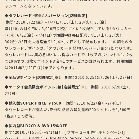
ャンペーンとなっています。
◆タワレカード 怪物くんバージョン[店舗限定]
期間：2010.6/22（金）～7/4（日）、10（土）、20（火）、30（金）
毎月「0」の付く日に、3,000円（税込）ごとに1枚配布している「タワレカー
ド」を、6/22（金）～7/4（日）の期間中は毎日配布、7/10（土）、20（火）、
30（金）の3日間は通常通り「0」の付く日として配布します。 この期間のタ
ワレカードデザインは、「タワレカード 怪物くんバージョン」となります。
タワレカードは、集めるほどにお得なカードで、1枚でWポイント※1、 2枚
で10%オフ、3枚でポイント3倍※1のサービスが受けられます。 利用期間
は2011年2月28日（月）までとなります。
◆全品Wポイント[店舗限定]※
1 期間：2010.6/25（金）、26（土）、27（日）
◆ケータイ会員限定ポイント3倍[店舗限定]※
1 期間：2010.6/26（土）、
27（日）
◆輸入盤SUPER PRICE ￥1500
期間：2010.6/22（金）～7/4（日）
タワーレコードが選んだ、新作や話題の輸入盤約200タイトルを1,500円
（税込）にて提供。
◆国内盤BUY2CD & DVD 15%OFF
期間：2010.6/15（火）～8/1（日） [ サマーセール先行キャンペーン！]
タワーレコードが選んだ、国内盤CD、DVD約1,000タイトルの中から、2枚