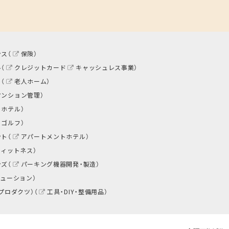
ス（
保険
）
（
クレジットカード
キャッシュレス事業
）
（
老人ホーム
）
マンション管理
）
トホテル
）
ゴルフ
）
ト（
アパートメントホテル
）
フィットネス
）
ズ（
パーキング機器開発・製造
）
リューション
）
プロダクツ）（
工具・DIY・整備用品
）