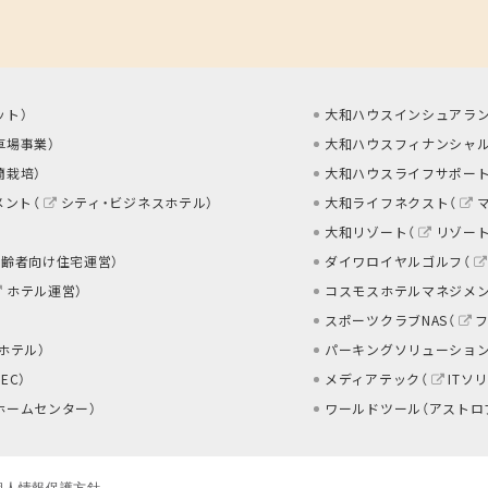
ット
）
大和ハウスインシュアラン
車場事業
）
大和ハウスフィナンシャル
蘭栽培
）
大和ハウスライフサポート
メント（
シティ・ビジネスホテル
）
大和ライフネクスト（
大和リゾート（
リゾー
高齢者向け住宅運営
）
ダイワロイヤルゴルフ（
ホテル運営
）
コスモスホテルマネジメン
スポーツクラブNAS（
 ホテル
）
パーキングソリューション
EC
）
メディアテック（
ITソ
ホームセンター
）
ワールドツール（アストロ