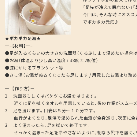
「足先が冷えて眠れない」「
今回は、そんな時にオスス
でポカポカ元気♪
★ポカポカ足湯★
—–【材料】—–
●足が入るくらいの大きさの洗面器（くるぶしまで温めたい場合は
●お湯（体温より少し高い温度 / 38度±2度位）
●膝にかけるブランケット等
●さし湯（お湯がぬるくなったら足します / 用意したお湯より熱め
—–【作り方】—–
1. 洗面器もしくはバケツにお湯をはります。
近くに足を拭くタオルを用意していると、後の作業がスムーズ
2. 足を浸けます。目安は５分～１０分です。
血行がよくなり、足浴で温められた血液が全身巡り、次第に全
3. よく温まったら、足を拭いて終了です。
せっかく温まった足を冷やさないように、朝なら靴下を履く、