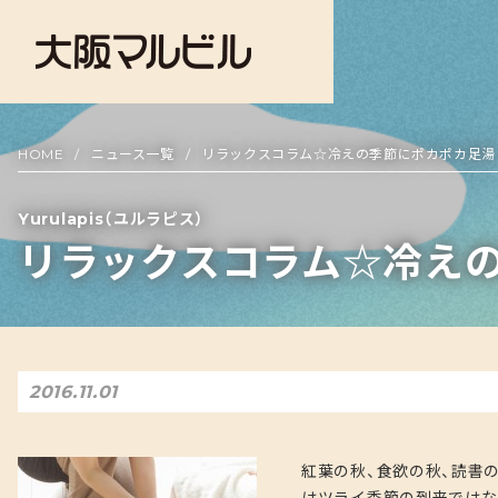
HOME
ニュース一覧
リラックスコラム☆冷えの季節にポカポカ足湯
Yurulapis（ユルラピス）
リラックスコラム☆冷え
2016.11.01
紅葉の秋、食欲の秋、読書
はツライ季節の到来ではな